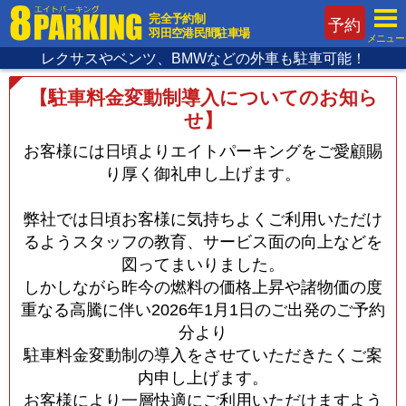
完全予約制
予約
羽田空港民間駐車場
メニュー
レクサスやベンツ、BMWなどの外車も駐車可能！
【駐車料金変動制導入についてのお知ら
せ】
お客様には日頃よりエイトパーキングをご愛顧賜
り厚く御礼申し上げます。
弊社では日頃お客様に気持ちよくご利用いただけ
るようスタッフの教育、サービス面の向上などを
図ってまいりました。
しかしながら昨今の燃料の価格上昇や諸物価の度
重なる高騰に伴い2026年1月1日のご出発のご予約
分より
駐車料金変動制の導入をさせていただきたくご案
内申し上げます。
お客様により一層快適にご利用いただけますよう