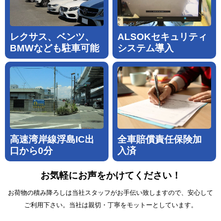
キャンセル
Close
レクサス、ベンツ、
ALSOKセキュリティ
BMWなども駐車可能
システム導入
高速湾岸線浮島IC出
全車賠償責任保険加
口から0分
入済
お気軽にお声をかけてください！
お荷物の積み降ろしは当社スタッフがお手伝い致しますので、安心して
ご利用下さい。当社は親切・丁寧をモットーとしています。