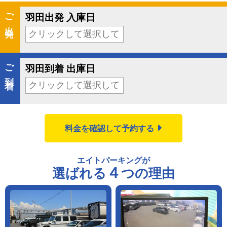
ご出発
羽田出発 入庫日
9月
2026
ご到着
日曜
月曜
火曜
水曜
木曜
金曜
土曜
羽田到着 出庫日
30
31
1
2
3
4
5
6
7
8
9
10
11
12
9月
2026
13
14
15
16
17
18
19
日曜
月曜
火曜
水曜
木曜
金曜
土曜
料金を確認して予約する
20
21
22
23
24
25
26
30
31
1
2
3
4
5
27
28
29
30
1
2
3
6
7
8
9
10
11
12
エイトパーキングが
13
14
15
16
17
18
19
4
5
6
7
8
9
10
４
選ばれる
つの理由
20
21
22
23
24
25
26
キャンセル
Close
27
28
29
30
1
2
3
4
5
6
7
8
9
10